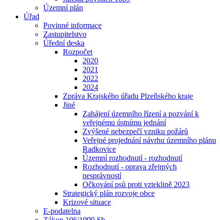
Územní plán
Úřad
Povinné informace
Zastupitelstvo
Úřední deska
Rozpočet
2020
2021
2022
2024
Zpráva Krajského úřadu Plzeňského kraje
Jiné
Zahájení územního řízení a pozvání k
veřejnému ústnímu jednání
Zvýšené nebezpečí vzniku požárů
Veřejné projednání návrhu územního plánu
Radkovice
Územní rozhodnutí - rozhodnutí
Rozhodnutí - oprava zřejmých
nesprávností
Očkování psů proti vzteklině 2023
Strategický plán rozvoje obce
Krizové situace
E-podatelna
Zákon 106/1999 Sb