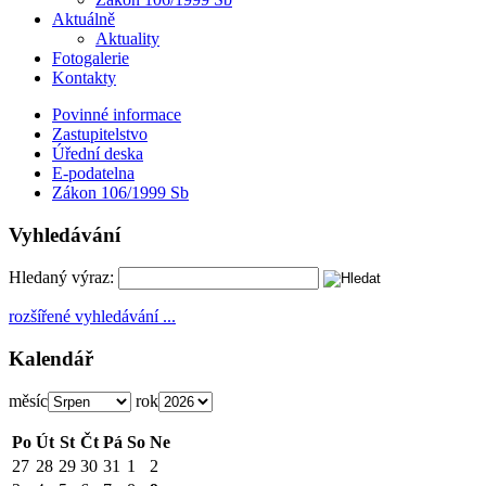
Aktuálně
Aktuality
Fotogalerie
Kontakty
Povinné informace
Zastupitelstvo
Úřední deska
E-podatelna
Zákon 106/1999 Sb
Vyhledávání
Hledaný výraz:
rozšířené vyhledávání ...
Kalendář
měsíc
rok
Po
Út
St
Čt
Pá
So
Ne
27
28
29
30
31
1
2