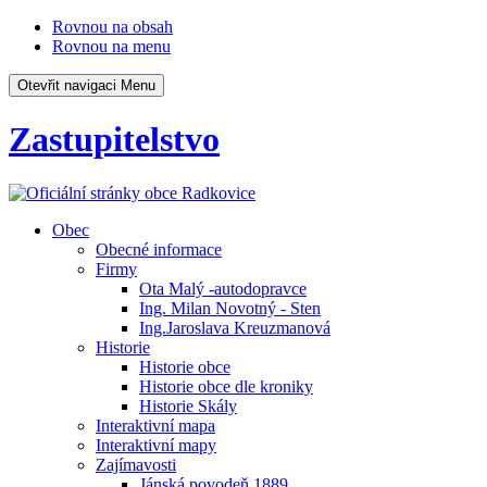
Rovnou na obsah
Rovnou na menu
Otevřit navigaci
Menu
Zastupitelstvo
Obec
Obecné informace
Firmy
Ota Malý -autodopravce
Ing. Milan Novotný - Sten
Ing.Jaroslava Kreuzmanová
Historie
Historie obce
Historie obce dle kroniky
Historie Skály
Interaktivní mapa
Interaktivní mapy
Zajímavosti
Jánská povodeň 1889