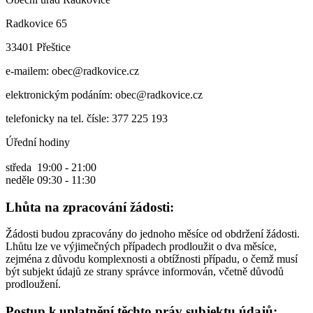
Radkovice 65
33401 Přeštice
e-mailem: obec@radkovice.cz
elektronickým podáním: obec@radkovice.cz
telefonicky na tel. čísle: 377 225 193
Úřední hodiny
středa 19:00 - 21:00
neděle 09:30 - 11:30
Lhůta na zpracování žádosti:
Žádosti budou zpracovány do jednoho měsíce od obdržení žádosti.
Lhůtu lze ve výjimečných případech prodloužit o dva měsíce,
zejména z důvodu komplexnosti a obtížnosti případu, o čemž musí
být subjekt údajů ze strany správce informován, včetně důvodů
prodloužení.
Postup k uplatnění těchto práv subjektu údajů: