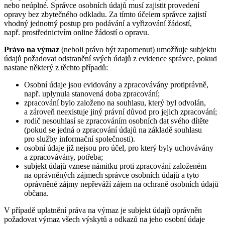
nebo neúplné. Správce osobních údajů musí zajistit provedení
opravy bez zbytečného odkladu. Za tímto účelem správce zajistí
vhodný jednotný postup pro podávání a vyřizování žádostí,
např. prostřednictvím online žádostí o opravu.
Právo na výmaz
(neboli právo být zapomenut) umožňuje subjektu
údajů požadovat odstranění svých údajů z evidence správce, pokud
nastane některý z těchto případů:
Osobní údaje jsou evidovány a zpracovávány protiprávně,
např. uplynula stanovená doba zpracování;
zpracování bylo založeno na souhlasu, který byl odvolán,
a zároveň neexistuje jiný právní důvod pro jejich zpracování;
rodič nesouhlasí se zpracováním osobních dat svého dítěte
(pokud se jedná o zpracování údajů na základě souhlasu
pro služby informační společnosti).
osobní údaje již nejsou pro účel, pro který byly uchovávány
a zpracovávány, potřeba;
subjekt údajů vznese námitku proti zpracování založeném
na oprávněných zájmech správce osobních údajů a tyto
oprávněné zájmy nepřeváží zájem na ochraně osobních údajů
občana.
V případě uplatnění práva na výmaz je subjekt údajů oprávněn
požadovat výmaz všech výskytů a odkazů na jeho osobní údaje