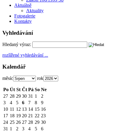
Aktuálně
Aktuality
Fotogalerie
Kontakty
Vyhledávání
Hledaný výraz:
rozšířené vyhledávání ...
Kalendář
měsíc
rok
Po
Út
St
Čt
Pá
So
Ne
27
28
29
30
31
1
2
3
4
5
6
7
8
9
10
11
12
13
14
15
16
17
18
19
20
21
22
23
24
25
26
27
28
29
30
31
1
2
3
4
5
6