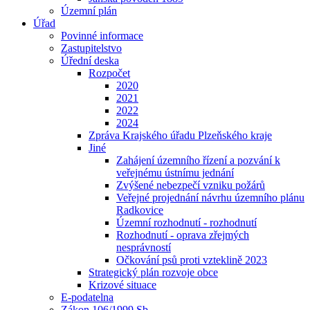
Územní plán
Úřad
Povinné informace
Zastupitelstvo
Úřední deska
Rozpočet
2020
2021
2022
2024
Zpráva Krajského úřadu Plzeňského kraje
Jiné
Zahájení územního řízení a pozvání k
veřejnému ústnímu jednání
Zvýšené nebezpečí vzniku požárů
Veřejné projednání návrhu územního plánu
Radkovice
Územní rozhodnutí - rozhodnutí
Rozhodnutí - oprava zřejmých
nesprávností
Očkování psů proti vzteklině 2023
Strategický plán rozvoje obce
Krizové situace
E-podatelna
Zákon 106/1999 Sb