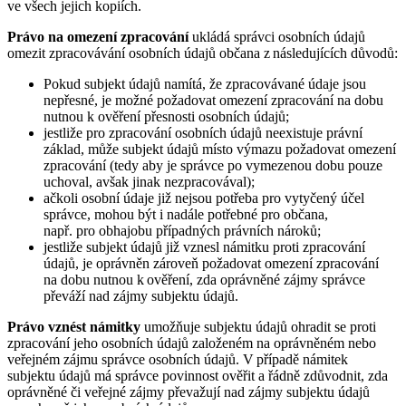
ve všech jejich kopiích.
Právo na omezení zpracování
ukládá správci osobních údajů
omezit zpracovávání osobních údajů občana z následujících důvodů:
Pokud subjekt údajů namítá, že zpracovávané údaje jsou
nepřesné, je možné požadovat omezení zpracování na dobu
nutnou k ověření přesnosti osobních údajů;
jestliže pro zpracování osobních údajů neexistuje právní
základ, může subjekt údajů místo výmazu požadovat omezení
zpracování (tedy aby je správce po vymezenou dobu pouze
uchoval, avšak jinak nezpracovával);
ačkoli osobní údaje již nejsou potřeba pro vytyčený účel
správce, mohou být i nadále potřebné pro občana,
např. pro obhajobu případných právních nároků;
jestliže subjekt údajů již vznesl námitku proti zpracování
údajů, je oprávněn zároveň požadovat omezení zpracování
na dobu nutnou k ověření, zda oprávněné zájmy správce
převáží nad zájmy subjektu údajů.
Právo vznést námitky
umožňuje subjektu údajů ohradit se proti
zpracování jeho osobních údajů založeném na oprávněném nebo
veřejném zájmu správce osobních údajů. V případě námitek
subjektu údajů má správce povinnost ověřit a řádně zdůvodnit, zda
oprávněné či veřejné zájmy převažují nad zájmy subjektu údajů