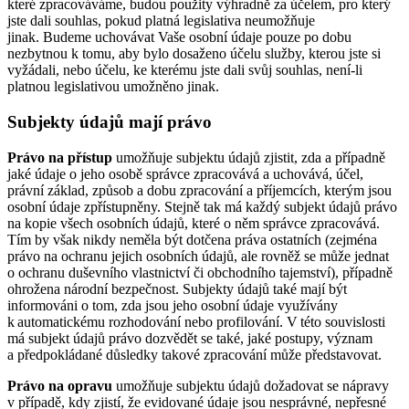
které zpracováváme, budou použity výhradně za účelem, pro který
jste dali souhlas, pokud platná legislativa neumožňuje
jinak. Budeme uchovávat Vaše osobní údaje pouze po dobu
nezbytnou k tomu, aby bylo dosaženo účelu služby, kterou jste si
vyžádali, nebo účelu, ke kterému jste dali svůj souhlas, není-li
platnou legislativou umožněno jinak.
Subjekty údajů mají právo
Právo na přístup
umožňuje subjektu údajů zjistit, zda a případně
jaké údaje o jeho osobě správce zpracovává a uchovává, účel,
právní základ, způsob a dobu zpracování a příjemcích, kterým jsou
osobní údaje zpřístupněny. Stejně tak má každý subjekt údajů právo
na kopie všech osobních údajů, které o něm správce zpracovává.
Tím by však nikdy neměla být dotčena práva ostatních (zejména
právo na ochranu jejich osobních údajů, ale rovněž se může jednat
o ochranu duševního vlastnictví či obchodního tajemství), případně
ohrožena národní bezpečnost. Subjekty údajů také mají být
informováni o tom, zda jsou jeho osobní údaje využívány
k automatickému rozhodování nebo profilování. V této souvislosti
má subjekt údajů právo dozvědět se také, jaké postupy, význam
a předpokládané důsledky takové zpracování může představovat.
Právo na opravu
umožňuje subjektu údajů dožadovat se nápravy
v případě, kdy zjistí, že evidované údaje jsou nesprávné, nepřesné