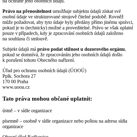
na ochraně jeho osobních údajů.
Právo na přenositelnost
umožňuje subjektu údajů získat své
osobní údaje ve strukturované strojově čitelné podobě. Rovněž
může požadovat, aby tyto údaje byly předány přímo jinému správci,
pokud je to (technicky) možné a proveditelné. Právo se však uplatní
pouze v případech, kdy je zpracování osobních údajů založeno
na souhlasu či smlouvě.
Subjekt údajů má
právo podat stížnost u dozorového orgánu
,
pokud se domnívá, že zpracováním jeho osobních údajů došlo
k porušení tohoto Obecného nařízení.
Úřad pro ochranu osobních údajů (ÚOOÚ)
Pplk. Sochora 27
170 00 Praha
www.uoou.cz
Tato práva mohou občané uplatnit:
ústně – v sídle organizace
písemně – osobně v sídle organizace nebo poštou na adresu sídla
organizace
Obecní úřad Radkovice