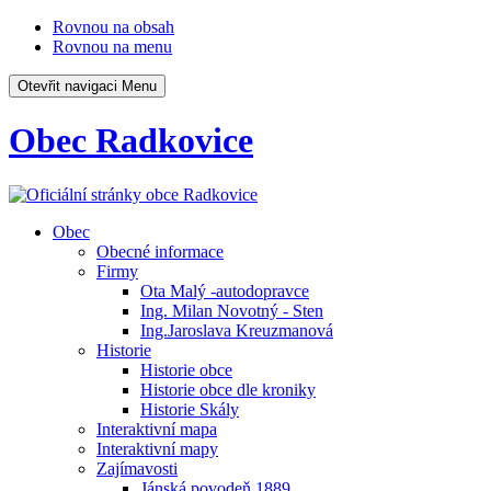
Rovnou na obsah
Rovnou na menu
Otevřit navigaci
Menu
Obec Radkovice
Obec
Obecné informace
Firmy
Ota Malý -autodopravce
Ing. Milan Novotný - Sten
Ing.Jaroslava Kreuzmanová
Historie
Historie obce
Historie obce dle kroniky
Historie Skály
Interaktivní mapa
Interaktivní mapy
Zajímavosti
Jánská povodeň 1889