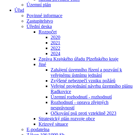
Územní plán
Úřad
Povinné informace
Zastupitelstvo
Úřední deska
Rozpočet
2020
2021
2022
2024
Zpráva Krajského úřadu Plzeňského kraje
Jiné
Zahájení územního řízení a pozvání k
veřejnému ústnímu jednání
Zvýšené nebezpečí vzniku požárů
Veřejné projednání návrhu územního plánu
Radkovice
Územní rozhodnutí - rozhodnutí
Rozhodnutí - oprava zřejmých
nesprávností
Očkování psů proti vzteklině 2023
Strategický plán rozvoje obce
Krizové situace
E-podatelna
Zákon 106/1999 Sb