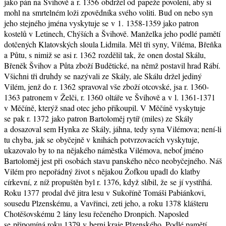
jako pán na Švihově a r. 1356 obdržel od papeže povolení, aby si
mohl na smrtelném loži zpovědníka svého voliti. Bud on nebo syn
jeho stejného jména vyskytuje se v 1. 1358-1359 jako patron
kostelů v Letinech, Chýších a Švihově. Manželka jeho podlé pamětí
dotčených Klatovských sloula Lidmila. Měl tři syny, Viléma, Břeňka
a Půtu, s nimiž se asi r. 1362 rozdělil tak, že onen dostal Skálu,
Břeněk Švihov a Půta zboží Budětické, na němž postavil hrad Rábí.
Všichni tři druhdy se nazývali ze Skály, ale Skálu držel jediný
Vilém, jenž do r. 1362 spravoval vše zboží otcovské, jsa r. 1360-
1363 patronem v Želči, r. 1360 oltáře ve Švihově a v l. 1361-1371
v Měčíně, kterýž snad otec jeho přikoupil. V Měčíně vyskytuje
se pak r. 1372 jako patron Bartoloměj rytíř (miles) ze Skály
a dosazoval sem Hynka ze Skály, jáhna, tedy syna Vilémova; není-li
tu chyba, jak se obyčejně v knihách potvrzovacích vyskytuje,
ukazovalo by to na nějakého náměstka Vilémova, neboť jméno
Bartoloměj jest při osobách stavu panského něco neobyčejného. Náš
Vilém pro nepořádný život s nějakou Žofkou upadl do klatby
církevní, z níž propuštěn byl r. 1376, když slíbil, že se jí vystříhá.
Roku 1377 prodal dvě jitra lesu v Sukoříně Tomáši Pabiánkovi,
sousedu Plzenskému, a Vavřinci, zeti jeho, a roku 1378 klášteru
Chotěšovskému 2 lány lesu řečeného Dronpich. Naposled
se připomíná roku 1379 v berni kraje Plzenského. Podlé pamětí