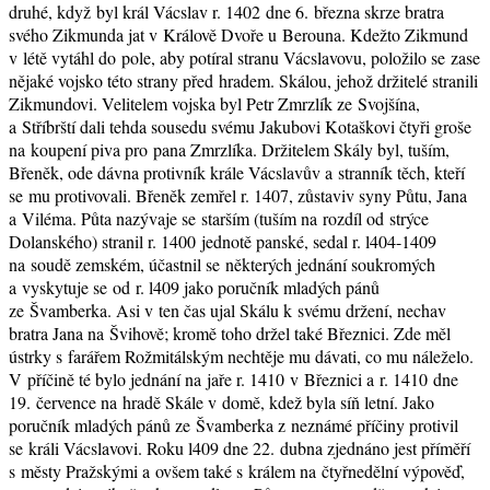
druhé, když byl král Vácslav r. 1402 dne 6. března skrze bratra
svého Zikmunda jat v Králově Dvoře u Berouna. Kdežto Zikmund
v létě vytáhl do pole, aby potíral stranu Vácslavovu, položilo se zase
nějaké vojsko této strany před hradem. Skálou, jehož držitelé stranili
Zikmundovi. Velitelem vojska byl Petr Zmrzlík ze Svojšína,
a Stříbrští dali tehda sousedu svému Jakubovi Kotaškovi čtyři groše
na koupení piva pro pana Zmrzlíka. Držitelem Skály byl, tuším,
Břeněk, ode dávna protivník krále Vácslavův a stranník těch, kteří
se mu protivovali. Břeněk zemřel r. 1407, zůstaviv syny Půtu, Jana
a Viléma. Půta nazývaje se starším (tuším na rozdíl od strýce
Dolanského) stranil r. 1400 jednotě panské, sedal r. l404-1409
na soudě zemském, účastnil se některých jednání soukromých
a vyskytuje se od r. l409 jako poručník mladých pánů
ze Švamberka. Asi v ten čas ujal Skálu k svému držení, nechav
bratra Jana na Švihově; kromě toho držel také Březnici. Zde měl
ústrky s farářem Rožmitálským nechtěje mu dávati, co mu náleželo.
V příčině té bylo jednání na jaře r. 1410 v Březnici a r. 1410 dne
19. července na hradě Skále v domě, kdež byla síň letní. Jako
poručník mladých pánů ze Švamberka z neznámé příčiny protivil
se králi Vácslavovi. Roku l409 dne 22. dubna zjednáno jest příměří
s městy Pražskými a ovšem také s králem na čtyřnedělní výpověď,