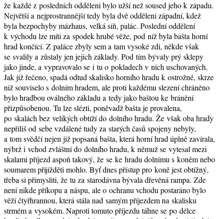
že každé z posledních odděleni bylo užší než soused jeho k západu.
Největší a nejprostrannější tedy byla dvě odděleni západní, kdež
byla bezpochyby mázhaus, velká síň, palác. Poslední oddělení
k východu lze míti za spodek hrubé věže, pod níž byla bašta horní
hrad končící. Z paláce zbyly sem a tam vysoké zdi, někde však
se svalily a zůstaly jen jejich základy. Pod tím bývaly prý sklepy
jako jinde, a vypravovalo se i tu o pokladech v nich uschovaných.
Jak již řečeno, spadá odtud skalisko horního hradu k ostrožné, skrze
niž souviselo s dolním hradem, ale proti každému slezení chráněno
bylo hradbou oválného základu a tedy jako baštou ke bránění
přizpůsobenou. Tu lze slézti, poněvadž bašta je provalena,
po skalách bez velikých obtíží do dolního hradu. Že však oba hrady
nepříliš od sebe vzdálené tudy za starých časů spojeny nebyly,
a tom svědčí nejen již popsaná bašta, která horní hrad úplně zavírala,
nýbrž i vchod zvláštní do dolního hradu, k němuž se vytesal mezi
skalami příjezd aspoň takový, že se ke hradu dolnímu s koněm nebo
soumarem přijížděti mohlo. Byť dnes přístup pro koně jest obtížný,
třeba si přimysliti, že tu za starodávna bývala dřevěná rampa. Zde
není nikde příkopu a náspu, ale o ochranu vchodu postaráno bylo
věží čtyřhrannou, která stála nad samým příjezdem na skalisku
strmém a vysokém. Naproti tomuto příjezdu táhne se po délce