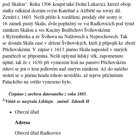
pod Skálou“. Roku 1506 koupil také Dolní Lukavici, kteréž oboje
statky odkázal dcerám svým Kateřině a Alžbětě na rovný díl.
Zemřel r. 1603. Nežli přišlo k rozdělení, prodaly obě sestry (r.
16 zámek pustý Skálu, dvůr poplužný ve vsi Radkovicích pod týmž
zámkem Skálou a ves Kucíny Bedřichovi Švihovskému
z Ryžemberka a ze Švihova na Nalžovech a Neprochovech. Tak
se dostala Skála zase v držení Švihovských, kteří ji připojili ke zboží
Přichovskému. V zápise r. 1613 jméno Skála naposled v starých
pamětech se připomíná. Nešli uplynul lidský věk, zapomenuto
úplně, tak že r. 1630 při vymezení lesů na panství Přichovském
mluví se jen o lesu jedlovém nad starým zámkem. Až do našeho
století se o jménu hradu tohoto nevědělo, až teprve přičiněním
Palackého na světlo vyneseno bylo.
Čerpáno z archivu datovaného z roku 1885.
1)
Vitůň se nazývala Libštejn. změnil Zdeněk H
Obecní úřad
Adresa
Obecní úřad Radkovice