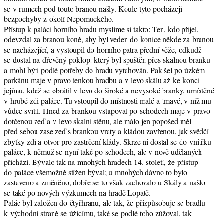
se v rumech pod touto branou našly. Koule tyto pocházejí
bezpochyby z okolí Nepomuckého.
Přístup k paláci horního hradu myslíme si takto: Ten, kdo přijel,
odevzdal za branou koně, aby byl veden do konice někde za branou
se nacházející, a vystoupil do horního patra přední věže, odkudž
se dostal na dřevěný poklop, který byl spuštěn přes skalnou branku
a mohl býti podlé potřeby do hradu vytahován. Pak šel po úzkém
parkánu maje v pravo tenkou hradbu a v levo skálu až ke konci
jejímu, kdež se obrátil v levo do široké a nevysoké branky, umístěné
v hrubé zdi paláce. Tu vstoupil do místnosti malé a tmavé, v níž mu
vůdce svítil. Hned za brankou vstupoval po schodech maje v pravo
dotčenou zeď a v levo skalní stěnu, ale málo jen popošed měl
před sebou zase zeď s brankou vraty a kládou zavřenou, jak svědčí
zbytky zdí a otvor pro zastrčení klády. Skrze ni dostal se do vnitřku
paláce, k němuž se nyní také po schodech, ale v nově udělaných
přichází. Bývalo tak na mnohých hradech 14. století, že přístup
do paláce všemožně stížen býval; u mnohých dávno to bylo
zastaveno a změněno, dobře se to však zachovalo u Skály a našlo
se také po nových výzkumech na hradě Lopatě.
Palác byl založen do čtyřhranu, ale tak, že přizpůsobuje se bradlu
k východní straně se úžícímu, také se podlé toho zúžoval, tak