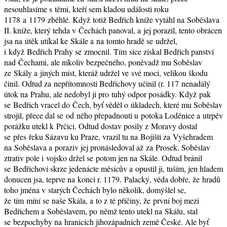
nesouhlasíme s těmi, kteří sem kladou události roku
1178 a 1179 zběhlé. Když totiž Bedřich kníže vytáhl na Soběslava
II. kníže, který tehda v Čechách panoval, a jej porazil, tento obrácen
jsa na útěk utíkal ke Skále a na tomto hradě se udržel,
i když Bedřich Prahy se zmocnil. Tím sice získal Bedřich panství
nad Čechami, ale nikoliv bezpečného, poněvadž mu Soběslav
ze Skály a jiných míst, kteráž udržel ve své moci, velikou škodu
činil. Odtud za nepřítomnosti Bedřichovy učinil (r. 117 nenadálý
útok na Prahu, ale nedobyl ji pro tuhý odpor posádky. Když pak
se Bedřich vracel do Čech, byť věděl o úkladech, které mu Soběslav
strojil, přece dal se od něho přepadnouti u potoka Loděnice a utrpěv
porážku utekl k Prčici. Odtud dostav posily z Moravy dostal
se přes řeku Sázavu ku Praze, vrazil tu na Bojišti za Vyšehradem
na Soběslava a poraziv jej pronásledoval až za Prosek. Soběslav
ztrativ pole i vojsko držel se potom jen na Skále. Odtud bránil
se Bedřichovi skrze jedenácte měsícův a opustil ji, tuším, jen hladem
donucen jsa, teprve na konci r. 1179. Palacký, věda dobře, že hradů
toho jména v starých Čechách bylo několik, domýšlel se,
že tím míní se naše Skála, a to z té příčiny, že první boj mezi
Bedřichem a Soběslavem, po němž tento utekl na Skálu, stal
se bezpochyby na hranicích jihozápadních země České. Ale byť