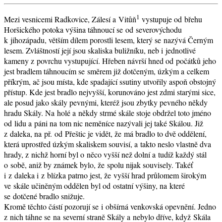
1
Mezi vesnicemi Radkovice, Zálesí a Vitůň
vystupuje od břehu
Horšického potoka výšina táhnoucí se od severovýchodu
k jihozápadu, větším dílem porostli lesem, který se nazývá Černým
lesem. Zvláštností její jsou skaliska buližníku, neb i jednotlivé
kameny z povrchu vystupující. Hřeben návrší hned od počátků jeho
jest bradlem táhnoucím se směrem již dotčeným, úzkým a celkem
příkrým, ač jsou místa, kde spadající ssutiny utvořily aspoň obstojný
přístup. Kde jest bradlo nejvyšší, korunováno jest zdmi starými sice,
ale posud jako skály pevnými, kteréž jsou zbytky pevného někdy
hradu Skály. Na holé a někdy strmé skále stoje obdržel toto jméno
od lidu a páni na tom nic neměníce nazývali jej také Skálou. Již
z daleka, na př. od Přeštic je vidět, že má bradlo to dvě oddělení,
která uprostřed úzkým skaliskem souvisí, a takto neslo vlastně dva
hrady, z nichž horní byl o něco vyšší než dolní a tudíž každý stál
o sobě, aniž by známek bylo, že spolu nijak souvisely. Takéť
i z daleka i z blízka patrno jest, že vyšší hrad průlomem širokým
ve skále učiněným oddělen byl od ostatní výšiny, na které
se dotčené bradlo snižuje.
Kromě těchto částí pozorují se i obšírná venkovská opevnění. Jedno
z nich táhne se na severní straně Skály a nebylo dříve, když Skála