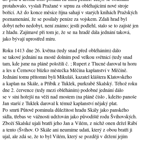
protahovalo, vyslali Pražané v srpnu za obléhajícími nové stroje
bořící. Až do konce měsíce října sahají v starých knihách Pražských
poznamenání, že se posílaly peníze za vojskem. Zdali hrad byl
dobyt nebo nedobyt, není známo; jestli podlehl, stalo se to zajisté jen
z hladu. Zajímavé při tom je, že se na hradě dála jednání taková,
jako bývají uprostřed míru.
Roku 1413 dne 26. května (tedy snad před obléháním) dálo
se takové jednání na mostě dolním pod velkou světnicí (tedy snad
tam, kde jsme na pláně položili č. ; Rupert z Tlucné daroval tu horu
a les u Černovce blízko městečka Měčína kaplanství v Měčíně.
Jednání tomu přítomni byli Mikuláš, kazatel kláštera Klatovského
a kaplan na Skále, a Přibík z Tuklek, purkrabě Skalský. Téhož roku
dne 2. července (tedy mezi obléháním) podobné jednání dálo
se v síni hořejší na věži nad mostem (na pláně číslo , kdežto panoše
Jan starší z Tuklek daroval k témuž kaplanství nějaký plat.
Po smrti Půtově pominula důležitost hradu Skály jako panského
sídla, třebas ve vážnosti udržován jako původiště rodu Švihovských.
Zboží Skalské ujali bratři jeho Jan a Vilém, z nichž onen držel Rábí
a tento (Švihov. O Skále ani neumíme udati, který z obou bratři ji
ujal, ale zdá se, že to byl Vilém, který se později v držení jejím