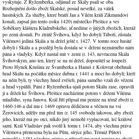
vyskytuje. Z Ryžemberka, odjinud ze Skály psali se oba.
Rozhojnění došlo zboží Skalské, posud nevelké, za válek
husitských. Za služby, které bratří Jan a Vilém králi Zikmundovi
konali, zapsal jim tento (roku 1420) městečko Přeštice a ves
Soběkury kláštera Kladrubského, ať nedíme o jiných zbožích, kteráž
po zemi dostali. Po ztrátě Švihova, když ho dobyli Táboři, zůstala
Vilémovi jediná Skála a tu držel ještě r. 1427. V tomto roce husité
dobyli i Skálu a a později byla dostala se v držení neznámého nám
pána a vladyky. Když nastal mír v zemi (r. 143, nevracena Skála
Švihovským, ano ten, který se na ní držel, dopouštěl se loupeží.
Proto Hynek Krušina ze Švamberka a Hanuš z Kolovrat obehnali
hrad Skálu na počátku měsíce dubna r. 1441 a mocí ho dobyli; kteří
na něm byli, ty všechny hned zvěšeli, pána samého vzali do vězení
a hrad vypálili. Páni z Ryžemberka ujali potom Skálu zase, opravili
ji a drželi ke Švihovu. Přeštice nacházíme potom v držení Viléma
mladšího, syna Janova. Král Jiří připsal mu peníze na témž zboží (r.
1460-146 a dal mu r. 1469 opravu dědičnou a věčnou na vsi
Žerovicích, uděliv mu před tím (r. 145 svobodu takovou, aby zboží
jeho, kteráž má po otci, nikdo jiný nemohl vyplacovati, leč králové
sami. Král Vladislav pak svolil k tomu r. 1474, aby všechna práva
Vilémova přenesena byla na Půtu, strýce jeho. Témuž Půtovi
potvrdil r. 1481 všechny zápisy a přirazil mu nové peníze na zboží