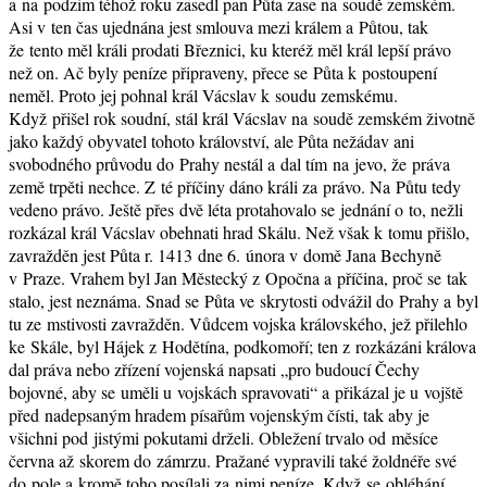
a na podzim téhož roku zasedl pan Půta zase na soudě zemském.
Asi v ten čas ujednána jest smlouva mezi králem a Půtou, tak
že tento měl králi prodati Březnici, ku kteréž měl král lepší právo
než on. Ač byly peníze připraveny, přece se Půta k postoupení
neměl. Proto jej pohnal král Vácslav k soudu zemskému.
Když přišel rok soudní, stál král Vácslav na soudě zemském životně
jako každý obyvatel tohoto království, ale Půta nežádav ani
svobodného průvodu do Prahy nestál a dal tím na jevo, že práva
země trpěti nechce. Z té příčiny dáno králi za právo. Na Půtu tedy
vedeno právo. Ještě přes dvě léta protahovalo se jednání o to, nežli
rozkázal král Vácslav obehnati hrad Skálu. Než však k tomu přišlo,
zavražděn jest Půta r. 1413 dne 6. února v domě Jana Bechyně
v Praze. Vrahem byl Jan Městecký z Opočna a příčina, proč se tak
stalo, jest neznáma. Snad se Půta ve skrytosti odvážil do Prahy a byl
tu ze mstivosti zavražděn. Vůdcem vojska královského, jež přilehlo
ke Skále, byl Hájek z Hodětína, podkomoří; ten z rozkázáni králova
dal práva nebo zřízení vojenská napsati „pro budoucí Čechy
bojovné, aby se uměli u vojskách spravovati“ a přikázal je u vojště
před nadepsaným hradem písařům vojenským čísti, tak aby je
všichni pod jistými pokutami drželi. Obležení trvalo od měsíce
června až skorem do zámrzu. Pražané vypravili také žoldnéře své
do pole a kromě toho posílali za nimi peníze. Když se obléhání