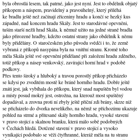
byla obrostlá lesem, tak patrné, jako jest nyní. Jest to obdélník objatý
příkopem a náspem, pravidelný a pravoúhelný, který přiléhá
ke bradlu ještě než začínají zříceniny hradu a končí se hezký kus
západně, nad koncem hradu Skály. Jest to starodávné opevněni,
tuším starší nežli hrad Skála, k němuž užito na jedné straně bradla
jako přirozené hradby, kdežto ostatní strany jako obdélník k němu
byly přidělány. O staročeském jeho původu svědči i to, že země
vybraná z příkopů nasypána byla na vnitřní stranu. Kromě toho
měla Skála ještě své opevnění přidělané při založení hradu zděného,
totiž příkop a násep venkovský, zavírající horní hrad v podobě
podkovy.
Přes tento široký a hluboký a travou porostlý příkop přicházelo
se kdysi po zvoditém mostě ke bráně horního hradu. Dobře ještě
znáti jest, jak vybíhala do příkopu, který snad napuštěn byl vodou
a místy posud mokrý jest, ostrožna, na kterouž most spuštěný
dopadával, a zrovna proti ní zbyly ještě příční zdi brány, skrze niž
se přicházelo do dvorka nevelikého, na němž se příchozímu ukazuje
pohled na strmé a přitesané skály horního hradu, vysoké stavení
v pravo stojící a skalnou branku, která málo sobě podobných
v Čechách hledá. Dotčené stavení v pravo stojící a vysoko
vynikající podobalo se věži čtyřhranné, kteráž měla na tu stranu