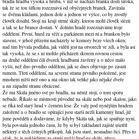
bradla hradba vysoká a hrubá, v níž se nachází branka dosti široká,
tak že se tou šířkou rozeznává od obyčejných branek. Zavírala
se dvěma kládami, jednou dole a jednou ve výšce, co by zrostlý
člověk dosáhl. Stojí na kraji strmé skály, kterou mohl člověk slézti
a tak se ke brance dostati. V dolním hradě rozeznáváme troje
oddělení. První, hned za věží a parkánem mezi ní a brankou bylo
stavení, v jehož přízemí nacházely se komory beze všech oken;
nad tím bývala podlaha, jak viděti jest na otvorech ve zdi, a byla asi
tak vysoká, že se s ní mohlo přicházeti skorem rovnou cestou
na druhé oddělení čili dvorek hradbami zavřený a o něco málo
vyšší, než dno prvního oddělení, jak se dnes objevuje po zasutí
rumem. Třetí oddělení, na severní stranu prvního položené, jest
mnohem nižší než ono a má okno tak veliké jako nějaké dveře
a na západní stranu obrácené.
Že má Skála jméno své po bradlu, na němž stojí, o tom sporu
nebude. Říkalo se místnosti původně na skále nebo pod skalou, jako
se říká teď starý hrad v černém lese. Že valy pod nynějším hradem
založené a o bradlo se opírající jsou starší nežli kamenný hrad, již
jsme pověděli a dodáváme, že kdyby Skála tak, jak se spatřuje nyní,
byla povstala jednoho času, že by si byl zakladatel zajisté ušetřil
některý z těch četných příkopů. Jak jsou staré, nesnadno říci. Přes to
však, že je pokládáme za starší než1i hrad na skále, přece