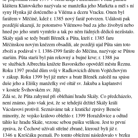
kláštera Klatovského nazývala se manželka jeho Markéta a měl s ní
syny Hynka již dotčeného a Viléma a dceru Vracku. Onen byl
farářem v Měčíně, kdež r. 1385 nový farář potvrzen. Události pak
pozdější ukazují, že potomstvo Vilémovo bud za jeho živobytí nebo
hned po jeho smrti vymřelo a tak po něm řádných dědiců nezůstalo.
Skály ujali se tedy bratří Břeněk a Půta, kteří r. 1385 faru
Měčínskou novým knězem obsadili, ale později ujal Půta sám toto
zboží a podával v l. 1386-l399 faráře do Měčína, nazývaje se Půtou
starším. Půta starší byl pán rekovný a bujné krve; r. 1388 jsa
ve službách Albrechta knížete Bavorského opověděl městu Řeznu.
Roku 1397 prodal dům svůj v Radkovicích dětem Vojtěchovým
v zákup. Roku 1399 byl již mrtev a bratr Břeněk založil na spásu
duše jeho a Elišky manželky své oltář sv. Jakuba a kaplanství
v kostele Švihovském sv. Jiljí.
Zdá se, že Půta zahynul při obléhání hradu Skály. Co předcházelo,
není známo, jisto však jest, že se tehdejší držitel Skály králi
Vácslavovi protivil. Seznáváme tak z kratičké zprávy Beneše
minority, že vojsko královo oblehlo r. 1399 Horažďovice a odtud
táhlo ke hradu Skále, vezouc sebou pušku velikou. Jest to první
zpráva, že Čechové užívali střelné zbraně, kterouž byli již r.
1346 u Kreščáku poznali. Po tomto obležení následovalo v brzku