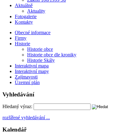
Aktuálně
Aktuality
Fotogalerie
Kontakty
Obecné informace
Firmy
Historie
Historie obce
Historie obce dle kroniky
Historie Skály
Interaktivní mapa
Interaktivní mapy
Zajímavosti
Územní plán
Vyhledávání
Hledaný výraz:
rozšířené vyhledávání ...
Kalendář