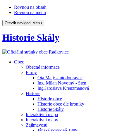
Rovnou na obsah
Rovnou na menu
Otevřit navigaci
Menu
Historie Skály
Obec
Obecné informace
Firmy
Ota Malý -autodopravce
Ing. Milan Novotný - Sten
Ing.Jaroslava Kreuzmanová
Historie
Historie obce
Historie obce dle kroniky
Historie Skály
Interaktivní mapa
Interaktivní mapy
Zajímavosti
Jánská povodeň 1889