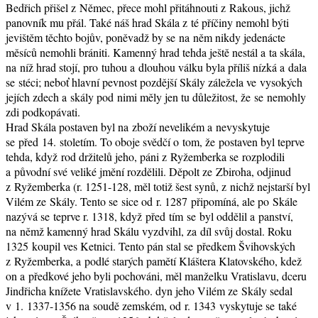
Bedřich přišel z Němec, přece mohl přitáhnouti z Rakous, jichž
panovník mu přál. Také náš hrad Skála z té příčiny nemohl býti
jevištěm těchto bojův, poněvadž by se na něm nikdy jedenácte
měsíců nemohli brániti. Kamenný hrad tehda ještě nestál a ta skála,
na níž hrad stojí, pro tuhou a dlouhou válku byla příliš nízká a dala
se stéci; neboť hlavní pevnost pozdější Skály záležela ve vysokých
jejích zdech a skály pod nimi měly jen tu důležitost, že se nemohly
zdi podkopávati.
Hrad Skála postaven byl na zboží nevelikém a nevyskytuje
se před 14. stoletím. To oboje svědčí o tom, že postaven byl teprve
tehda, když rod držitelů jeho, páni z Ryžemberka se rozplodili
a původní své veliké jmění rozdělili. Děpolt ze Zbiroha, odjinud
z Ryžemberka (r. 1251-128, měl totiž šest synů, z nichž nejstarší byl
Vilém ze Skály. Tento se sice od r. 1287 připomíná, ale po Skále
nazývá se teprve r. 1318, když před tím se byl oddělil a panství,
na němž kamenný hrad Skálu vyzdvihl, za díl svůj dostal. Roku
1325 koupil ves Ketnici. Tento pán stal se předkem Švihovských
z Ryžemberka, a podlé starých pamětí Kláštera Klatovského, kdež
on a předkové jeho byli pochováni, měl manželku Vratislavu, dceru
Jindřicha knížete Vratislavského. dyn jeho Vilém ze Skály sedal
v 1. 1337-1356 na soudě zemském, od r. 1343 vyskytuje se také