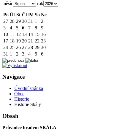
měsíc
rok
Po
Út
St
Čt
Pá
So
Ne
27
28
29
30
31
1
2
3
4
5
6
7
8
9
10
11
12
13
14
15
16
17
18
19
20
21
22
23
24
25
26
27
28
29
30
31
1
2
3
4
5
6
Navigace
Úvodní stránka
Obec
Historie
Historie Skály
Obsah
Průvodce hradem SKÁLA