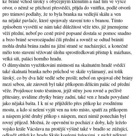
ke bráně vchod široký s obyčejným klenutím a nad tím ve výšce
otvor, o němž se příchozí přesvědči, přijda do vnitřku, podlé otvorů
pro trámoví podlahy, že to byla branka na vedlejší skálu a ven
na nějaké pavlače, které spojovaly stavení toto s branou. Tímto
způsobem vysvětlí se nám také důležitost věže této, již jmenujeme
věží přední, neboť po cestě právě popsané dostala se pomoc snadno
a brzo bráně severozápadní čili přední a rovněž se odtud brániti
mohla druhá brána zadní na jižní straně se nacházející, a konečně
mělo toto stavení věžovaté úlohu sprostředkovati přístup k mázhaus,
velká síň, paláci horního hradu.
O důmyslném využitkováni místností na skalnatém hradě svědčí
také skalnatá branka nebo průchod ve skále vylámaný, asi tolik
široký, co by dva lidé vedlé sebe prošli; neboť on spojoval obě brány
mezi sebou, ale zároveň byl také příkopem dělícím palác od přední
věže. Projdouce touto těsninou, jejíž stěny jsou rovně a pečlivě
přitesány, uvidíme zbytky brány zadní, také ven z hradu povydané
jako nějaká bašta. I k ní se přijíždělo přes příkop ke zvoditému
mostu, a kdo si nelení vyjíti ven na toto místo, spatří za příkopem
a náspem ještě druhý příkop s náspem, mezi nimiž ponechán byl
rovný příjezd. Možná, že opevnění to pochází z doby, kdy leželo
vojsko krále Vácslava na protější výšině také v bradlo se zúžující,
odkudž stříleli ke hradu Skále koulemi žulovými, z nichž některé