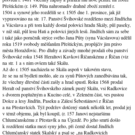
Přeštickém (r. 149. Půta nahromadiv drahně zboží zemřel r.
1504 a synové jeho rozdělili se r. 1505 dne 1. prosince, jak již
vypravováno na str. 17. Panství Švihovské rozděleno mezi Jindřicha
a Vácslava a při tom každý dostal polovici hradu Skály, půl paseky,
v níž stál, půl lesu Hati a polovici jiných lesů. Jindřich sám za sebe
i také jako poručník strýce svého Jana Půty (syna Vácslavova) udělil
roku 1519 svobody měšťanům Přeštickým, propůjčiv jim právo
města Horažďovic. Pro dluhy a závady mnohé prodali oba panství
Švihovské roku 1548 Heraltovi Kavkovi Říčanskému z Říčan (viz
na str. 1 a s nim ovšem také Skálu.
Až do r. 1505 nacházela se Skála aspoň v takovém stavu,
že se na ní bydleti mohlo, ale za synů Půtových zanedbávána tak,
že všechny dřevěné části zašly a hrad spustl. Roku 1568 prodal
Heralt od panství Švihovského zámek pustý Skálu, vsi Radkovice
s dvorem poplužným a Kucíno celé, v Zeleném část, ves pustou
Dolce a lesy Jindřín, Paseku a Zálesí Šebestiánovi z Říčan
a na Přestavlcích. Týž podržev dotčený statek několik let, prodal jej
v témž objemu, jak byl koupil, (r. 157 Janovi nejstaršímu
Chlumčanskému z Přestavlk a na Újezdě. Po jeho smrti došlo
k rozdělení statku mezi syny jeho, při čemž dostal Jindřich
Chlumčanský statek Skalský a psal se „na Radkovicích